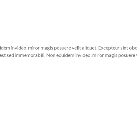
dem invideo, miror magis posuere velit aliquet. Excepteur sint obc
 est sed immemorabili. Non equidem invideo, miror magis posuere ve