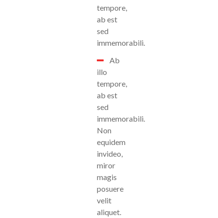
tempore,
ab est
sed
immemorabili.
Ab
illo
tempore,
ab est
sed
immemorabili.
Non
equidem
invideo,
miror
magis
posuere
velit
aliquet.