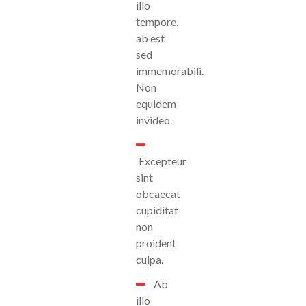
illo
tempore,
ab est
sed
immemorabili.
Non
equidem
invideo.
Excepteur
sint
obcaecat
cupiditat
non
proident
culpa.
Ab
illo